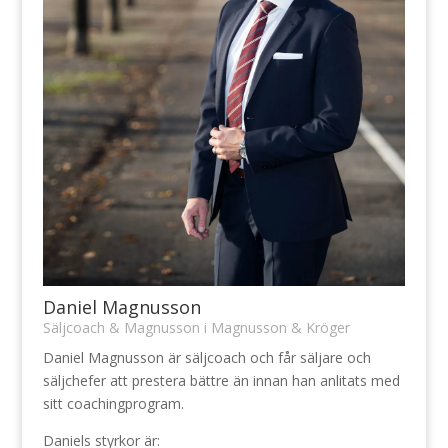
Daniel Magnusson
Säljcoach & Magnusson i Magnusson & Kröger
Daniel Magnusson är säljcoach och får säljare och
säljchefer att prestera bättre än innan han anlitats med
sitt coachingprogram.
Daniels styrkor är: