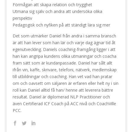
Förmågan att skapa relation och trygghet
Utmana sig själv och andra att undersöka olika
perspektiv
Pedagogisk och nyfiken på att ständigt lära sig mer
Det som utmärker Daniel från andra i samma bransch
är att han lever som han lär och varje dag ägnar tid åt
egenutveckling. Daniels coaching-framgång ligger i att
han kan angripa kundens olika utmaningar och coacha
fram sätt som är kundanpassade. Daniel har sålt allt
ifrån vin, kaffe, skrivare, telefoni, nätverk, medlemskap
till utbildningar och coaching. Han vet vad han pratar
om och oavsett om säljaren är erfaren eller helt ny i sin
roll kan Daniel alltid få han/ henne att leverera bättre
resultat. Daniel är diplomerad NLP Practitioner och
även Certifierad ICF Coach på ACC nivå och CoachVille
PCC.