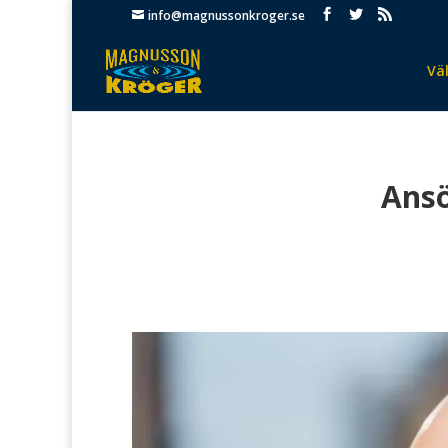
info@magnussonkroger.se
Vä
Ansö