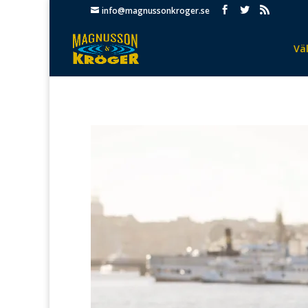
info@magnussonkroger.se
Vä